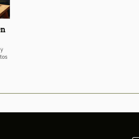
en
 y
itos