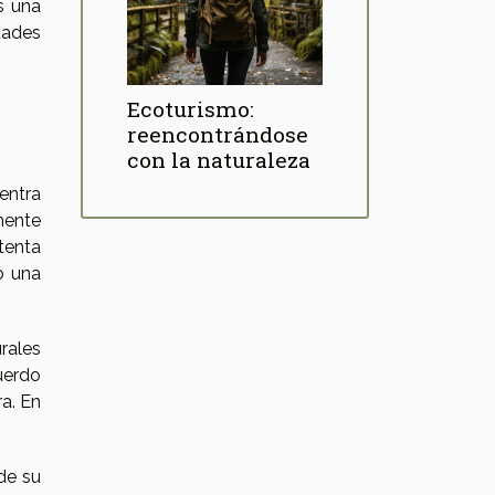
s una
dades
Ecoturismo:
reencontrándose
con la naturaleza
entra
mente
tenta
o una
rales
uerdo
a. En
de su