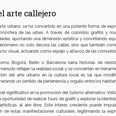
l arte callejero
arte urbano, se ha convertido en una potente forma de expr
atmósfera de las urbes. A través de coloridos grafitis y mur
udades, aportando una dimensión estética y convirtiendo esp
 fenómeno no solo decora las calles, sino que también com
acto visual, actuando como espejo y altavoz de las comunid
mo Bogotá, Berlín o Barcelona narra historias de resiste
enudo reflejan la realidad social y se convierten en herrami
ción del arte urbano en la cultura local es tal que modifi
enerando un sentido de pertenencia y orgullo entre los habitan
l significativo en la promoción del turismo alternativo. Visi
oportunidad de realizar tours de grafiti y explorar la identi
tísticas al aire libre. Este interés creciente puede impuls
 de estas manifestaciones culturales, legitimando la expr