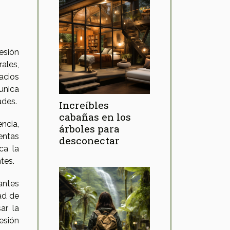
esión
ales,
acios
unica
ades.
Increíbles
cabañas en los
ncia,
árboles para
entas
desconectar
ca la
tes.
tantes
dad de
ar la
esión