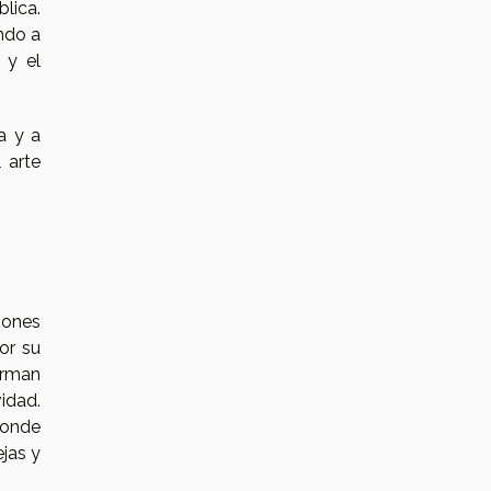
blica.
ndo a
 y el
a y a
 arte
iones
or su
orman
vidad.
donde
jas y