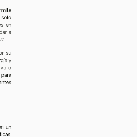
rmite
 solo
es en
dar a
va.
or su
rgía y
ivo o
 para
tantes
en un
icas,