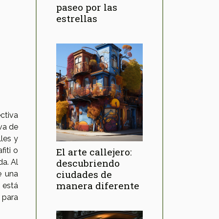
paseo por las
estrellas
ctiva
va de
lles y
iti o
El arte callejero:
descubriendo
da. Al
ciudades de
e una
manera diferente
 está
 para