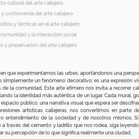
to cultural del arte callejero
 y controversia del arte callejero
tilos y técnicas en el arte callejero
 comunidad y la interacción social
 y preservación del arte callejero
ra en que experimentamos las urbes, aportándonos una perspe
 es simplemente un fenómeno decorativo; es una expresión vi
es de la comunidad. Este arte efímero nos invita a recorrer ca
ndo la identidad más auténtica de un lugar. Cada mural, graf
el espacio público, una narrativa visual que espera ser descifra
resiones artísticas callejeras, nos convertimos en parte d
tro entendimiento de la sociedad y de nosotros mismos. Si
 a través del cemento y ladrillo que nos rodea, siga leyendo
ar su percepción de lo que significa realmente una ciudad.