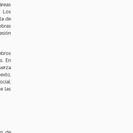
áreas
. Los
ta de
obras
esión
mbros
s. En
fuerza
exto,
cial,
e las
ón de